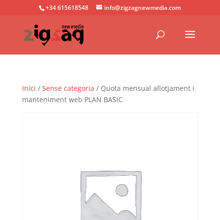
+34 615618548
info@zigzagnewmedia.com
Inici
/
Sense categoria
/ Quota mensual allotjament i
manteniment web PLAN BASIC