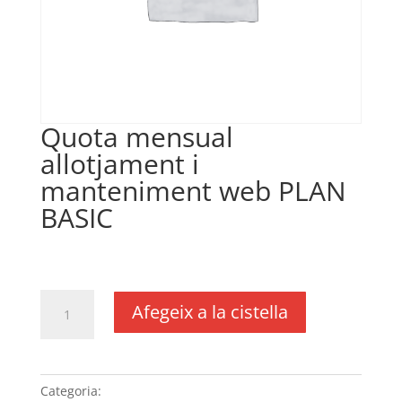
Quota mensual
allotjament i
manteniment web PLAN
BASIC
€
10,00
IVA no inclós
quantitat
Afegeix a la cistella
de
Quota
mensual
allotjament
Categoria:
Sense categoria