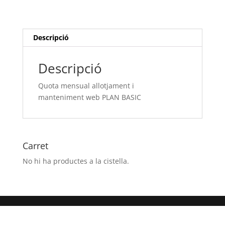
i
manteniment web
PLAN
BASIC
Descripció
Descripció
Quota mensual allotjament i
manteniment web PLAN BASIC
Carret
No hi ha productes a la cistella.