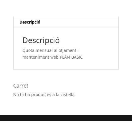
i
manteniment web
PLAN
BASIC
Descripció
Descripció
Quota mensual allotjament i
manteniment web PLAN BASIC
Carret
No hi ha productes a la cistella.