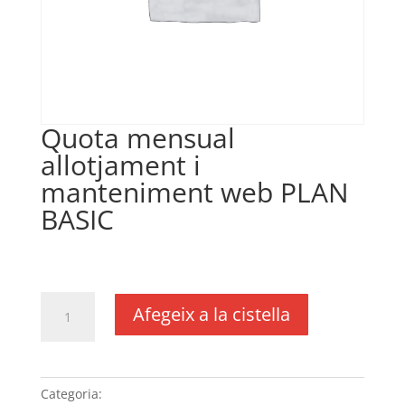
Quota mensual
allotjament i
manteniment web PLAN
BASIC
€
10,00
IVA no inclós
quantitat
Afegeix a la cistella
de
Quota
mensual
allotjament
Categoria:
Sense categoria