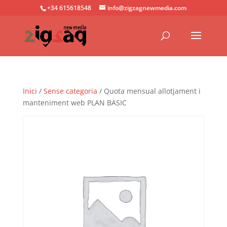
+34 615618548
info@zigzagnewmedia.com
Inici
/
Sense categoria
/ Quota mensual allotjament i
manteniment web PLAN BASIC