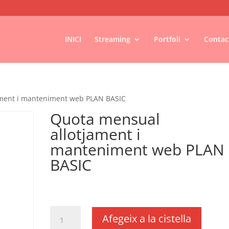
INICI
Streaming
Portfoli
Contac
ament i manteniment web PLAN BASIC
Quota mensual
allotjament i
manteniment web PLAN
BASIC
€
10,00
IVA no inclós
quantitat
Afegeix a la cistella
de