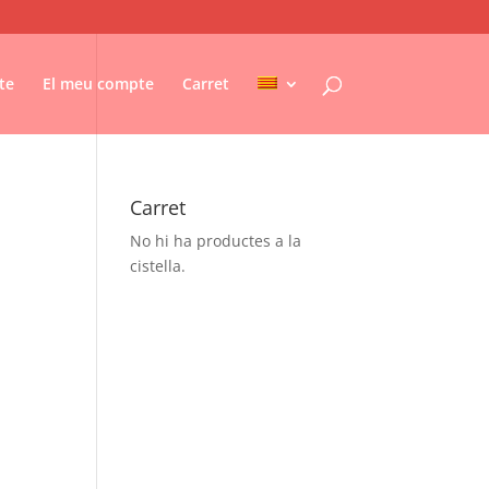
te
El meu compte
Carret
Carret
No hi ha productes a la
cistella.