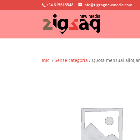
+34 615618548
info@zigzagnewmedia.com
Inici
/
Sense categoria
/ Quota mensual allotj