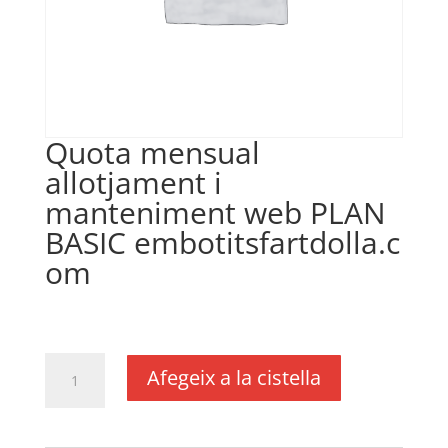
Quota mensual
allotjament i
manteniment web PLAN
BASIC embotitsfartdolla.c
om
€
10,00
IVA no inclós
quantitat
Afegeix a la cistella
de
Quota
mensual