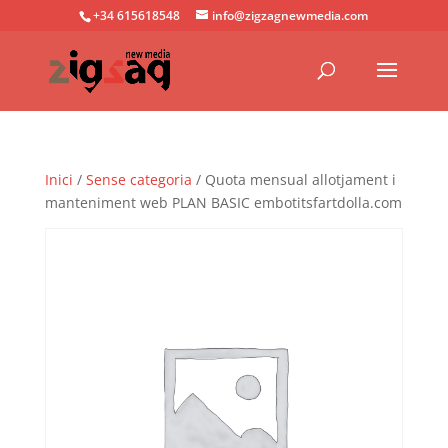
+34 615618548
info@zigzagnewmedia.com
Inici
/
Sense categoria
/ Quota mensual allotjament i
manteniment web PLAN BASIC embotitsfartdolla.com