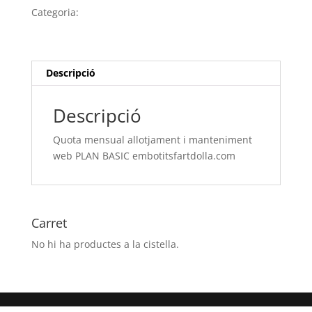
allotjament
Categoria:
Sense categoria
i
manteniment
web
PLAN
Descripció
BASIC embotitsfartdolla.com
Descripció
Quota mensual allotjament i manteniment
web PLAN BASIC embotitsfartdolla.com
Carret
No hi ha productes a la cistella.