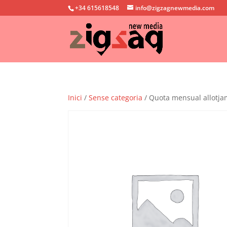
+34 615618548
info@zigzagnewmedia.com
Inici
/
Sense categoria
/ Quota mensual allotj