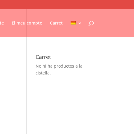
te
El meu compte
Carret
Carret
No hi ha productes a la
cistella.