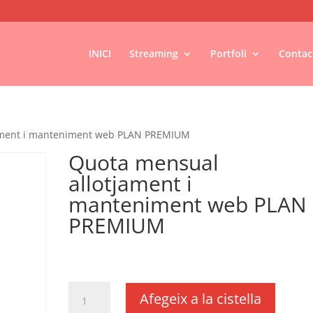
INICI
Streaming
Portfoli
Contac
ament i manteniment web PLAN PREMIUM
Quota mensual
allotjament i
manteniment web PLAN
PREMIUM
€
29,17
IVA no inclós
quantitat
Afegeix a la cistella
de