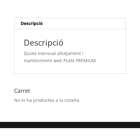
i
manteniment web
PLAN
PREMIUM
Descripció
Descripció
Quota mensual allotjament i
manteniment web PLAN PREMIUM
Carret
No hi ha productes a la cistella.