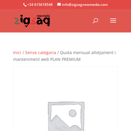
+34 615618548
info@zigzagnewmedia.com
Inici
/
Sense categoria
/ Quota mensual allotjament i
manteniment web PLAN PREMIUM