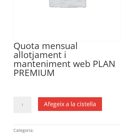
Quota mensual
allotjament i
manteniment web PLAN
PREMIUM
€
29,17
IVA no inclós
quantitat
Afegeix a la cistella
de
Quota
mensual
allotjament
Categoria:
Sense categoria