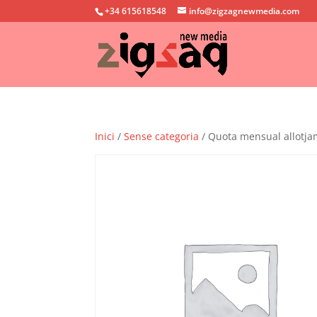
+34 615618548
info@zigzagnewmedia.com
Inici
/
Sense categoria
/ Quota mensual allotj