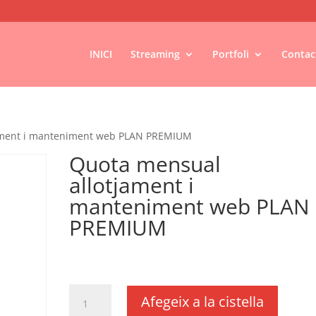
INICI
Streaming
Portfoli
Contac
ament i manteniment web PLAN PREMIUM
Quota mensual
allotjament i
manteniment web PLAN
PREMIUM
€
29,17
IVA no inclós
quantitat
Afegeix a la cistella
de