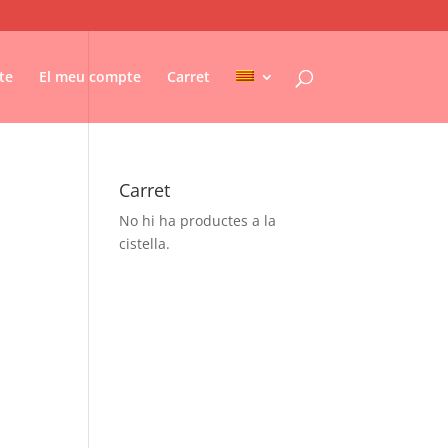
te
El meu compte
Carret
Carret
No hi ha productes a la
cistella.