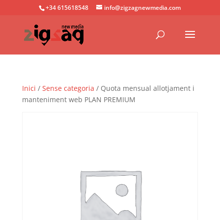
+34 615618548
info@zigzagnewmedia.com
Inici
/
Sense categoria
/ Quota mensual allotjament i
manteniment web PLAN PREMIUM