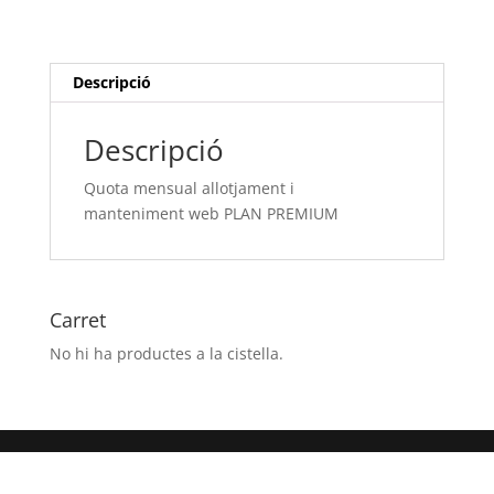
i
manteniment web
PLAN
PREMIUM
Descripció
Descripció
Quota mensual allotjament i
manteniment web PLAN PREMIUM
Carret
No hi ha productes a la cistella.