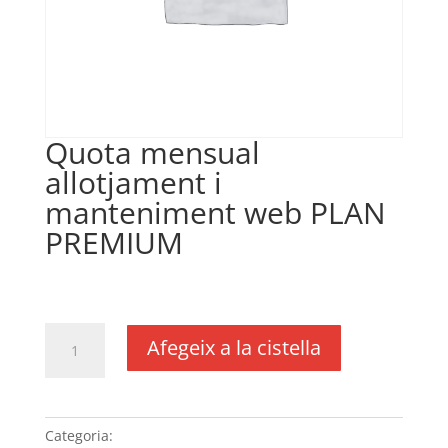
Quota mensual
allotjament i
manteniment web PLAN
PREMIUM
€
29,17
IVA no inclós
quantitat
Afegeix a la cistella
de
Quota
mensual
allotjament
Categoria:
Sense categoria