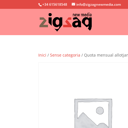
+34 615618548
info@zigzagnewmedia.com
Inici
/
Sense categoria
/ Quota mensual allotj