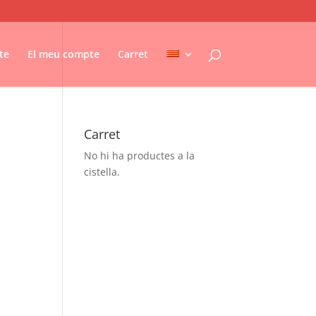
te
El meu compte
Carret
Carret
No hi ha productes a la
cistella.