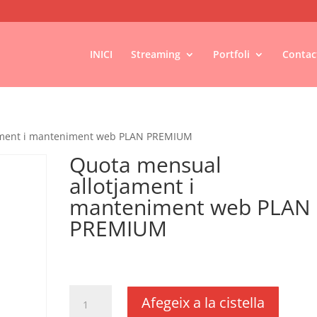
INICI
Streaming
Portfoli
Contac
ament i manteniment web PLAN PREMIUM
Quota mensual
allotjament i
manteniment web PLAN
PREMIUM
€
29,17
IVA no inclós
quantitat
Afegeix a la cistella
de