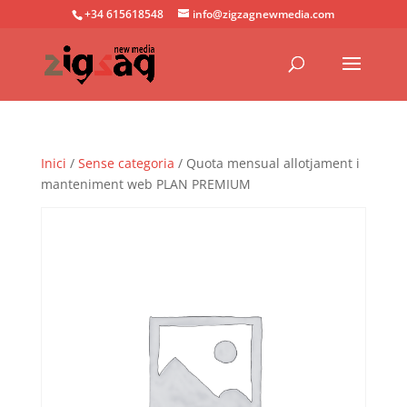
+34 615618548
info@zigzagnewmedia.com
Inici
/
Sense categoria
/ Quota mensual allotjament i
manteniment web PLAN PREMIUM