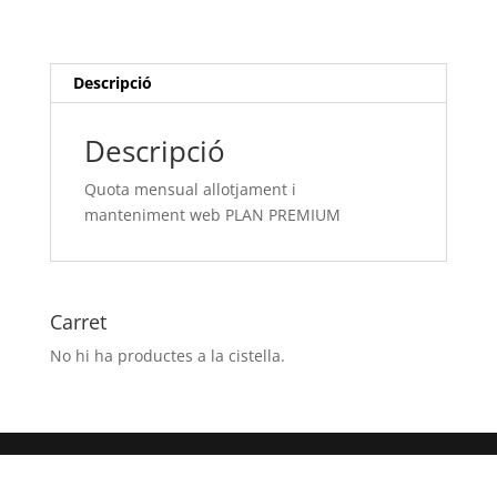
i
manteniment web
PLAN
PREMIUM
Descripció
Descripció
Quota mensual allotjament i
manteniment web PLAN PREMIUM
Carret
No hi ha productes a la cistella.