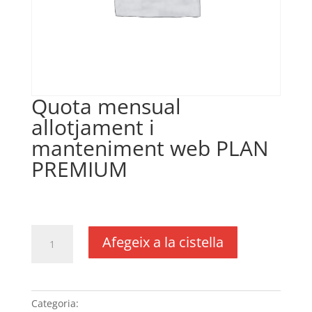
Quota mensual
allotjament i
manteniment web PLAN
PREMIUM
€
29,17
IVA no inclós
quantitat
Afegeix a la cistella
de
Quota
mensual
allotjament
Categoria:
Sense categoria