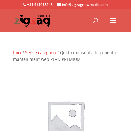
+34 615618548
info@zigzagnewmedia.com
Inici
/
Sense categoria
/ Quota mensual allotjament i
manteniment web PLAN PREMIUM