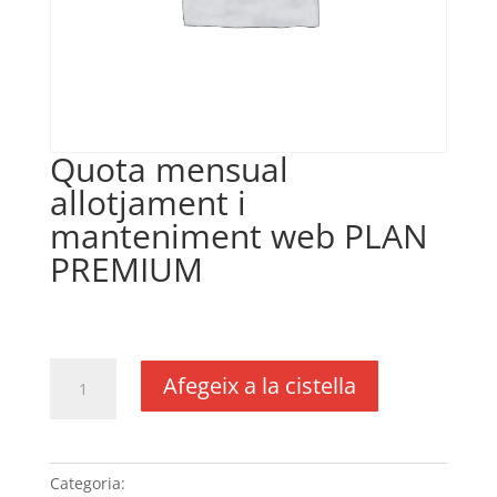
Quota mensual
allotjament i
manteniment web PLAN
PREMIUM
€
29,17
IVA no inclós
quantitat
Afegeix a la cistella
de
Quota
mensual
allotjament
Categoria:
Sense categoria