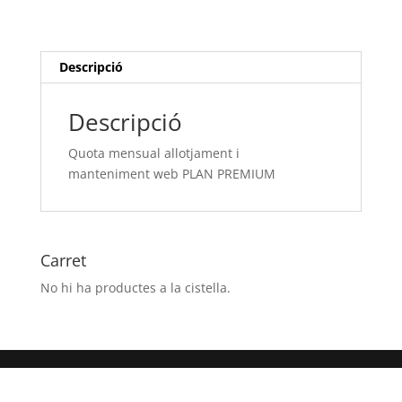
i
manteniment web
PLAN
PREMIUM
Descripció
Descripció
Quota mensual allotjament i
manteniment web PLAN PREMIUM
Carret
No hi ha productes a la cistella.