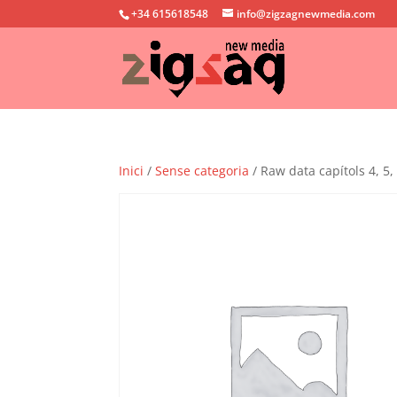
+34 615618548
info@zigzagnewmedia.com
Inici
/
Sense categoria
/ Raw data capítols 4, 5, 