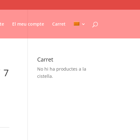
te
El meu compte
Carret
Carret
No hi ha productes a la
i 7
cistella.