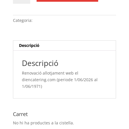
Renovació
allotjament
web
Categoria:
Sense categoria
el
diencatering.com (periode
1/06/[si
type="year"]
Descripció
al
1/06/[si
Descripció
type="year"
offset="+1"])
Renovació allotjament web el
diencatering.com (periode 1/06/2026 al
1/06/1971)
Carret
No hi ha productes a la cistella.