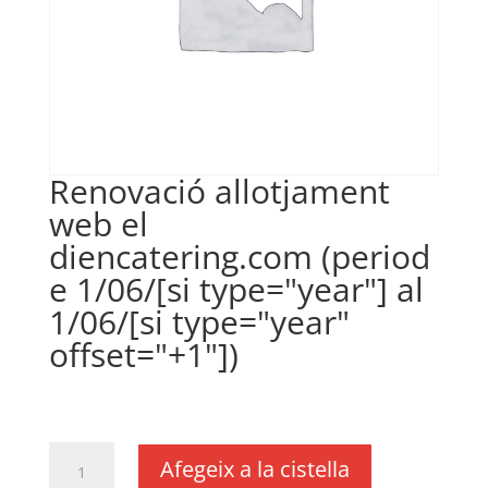
Renovació allotjament
web el
diencatering.com (period
e 1/06/[si type="year"] al
1/06/[si type="year"
offset="+1"])
€
100,00
IVA no inclós
quantitat
Afegeix a la cistella
de