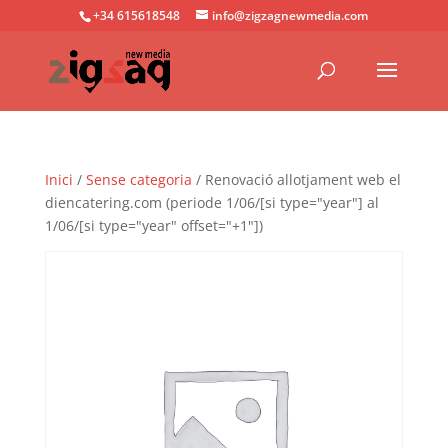
+34 615618548
info@zigzagnewmedia.com
Inici
/
Sense categoria
/ Renovació allotjament web el
diencatering.com (periode 1/06/[si type="year"] al
1/06/[si type="year" offset="+1"])