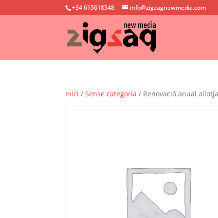
+34 615618548
info@zigzagnewmedia.com
Inici
/
Sense categoria
/ Renovació anual allotj