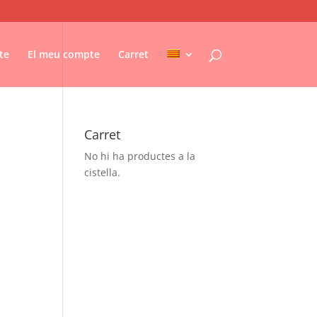
te
El meu compte
Carret
Carret
No hi ha productes a la
cistella.