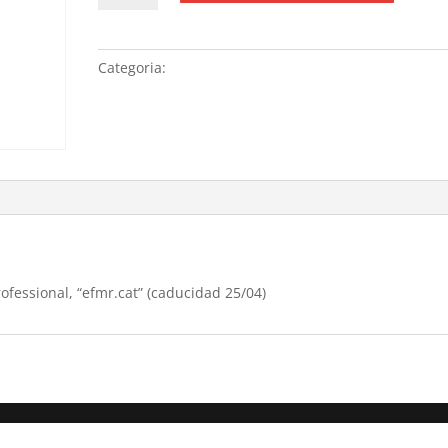
Renovació
anual
allotjament
Categoria:
Sense categoria
WordPress
Professional,
“efmr.cat”
(caducidad
25/04)
fessional, “efmr.cat” (caducidad 25/04)