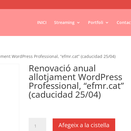
INICI
Streaming
Portfoli
Contac
ament WordPress Professional, “efmr.cat” (caducidad 25/04)
Renovació anual
allotjament WordPress
Professional, “efmr.cat”
(caducidad 25/04)
€
450,00
IVA no inclós
quantitat
Afegeix a la cistella
de