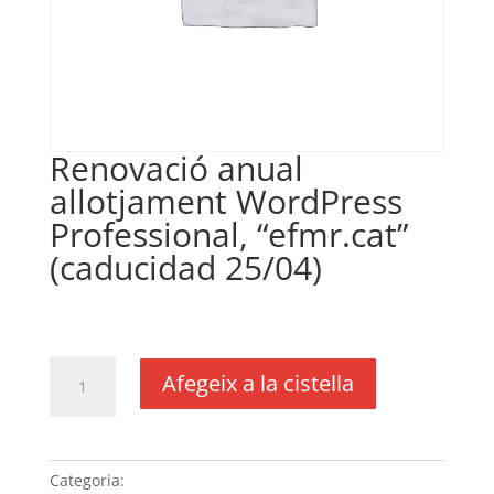
Renovació anual
allotjament WordPress
Professional, “efmr.cat”
(caducidad 25/04)
€
450,00
IVA no inclós
quantitat
Afegeix a la cistella
de
Renovació
anual
allotjament
Categoria:
Sense categoria