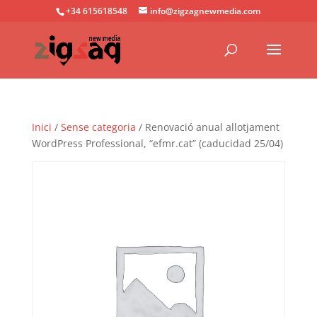
+34 615618548
info@zigzagnewmedia.com
Inici
/
Sense categoria
/ Renovació anual allotjament
WordPress Professional, “efmr.cat” (caducidad 25/04)