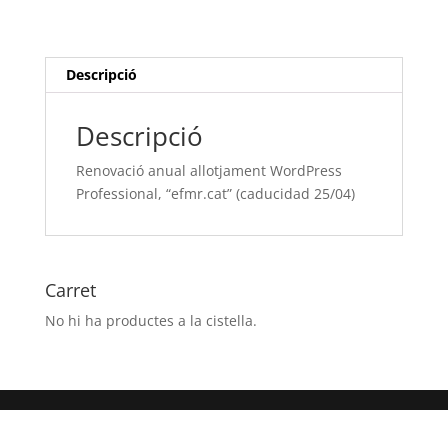
WordPress
Professional,
“efmr.cat”
(caducidad
Descripció
25/04)
Descripció
Renovació anual allotjament WordPress
Professional, “efmr.cat” (caducidad 25/04)
Carret
No hi ha productes a la cistella.