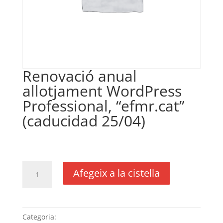
Renovació anual
allotjament WordPress
Professional, “efmr.cat”
(caducidad 25/04)
€
450,00
IVA no inclós
quantitat
Afegeix a la cistella
de
Renovació
anual
allotjament
Categoria:
Sense categoria