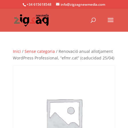
+34 615618548
info@zigzagnewmedia.com
Inici
/
Sense categoria
/ Renovació anual allotjament
WordPress Professional, “efmr.cat” (caducidad 25/04)