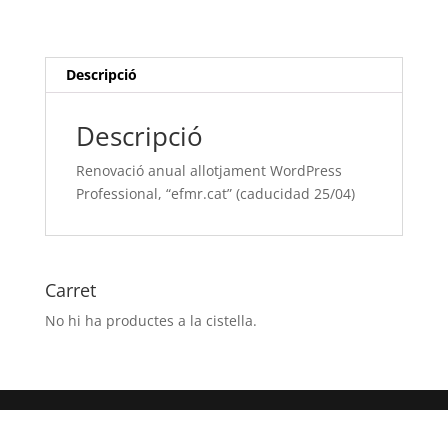
WordPress
Professional,
“efmr.cat”
(caducidad
Descripció
25/04)
Descripció
Renovació anual allotjament WordPress
Professional, “efmr.cat” (caducidad 25/04)
Carret
No hi ha productes a la cistella.