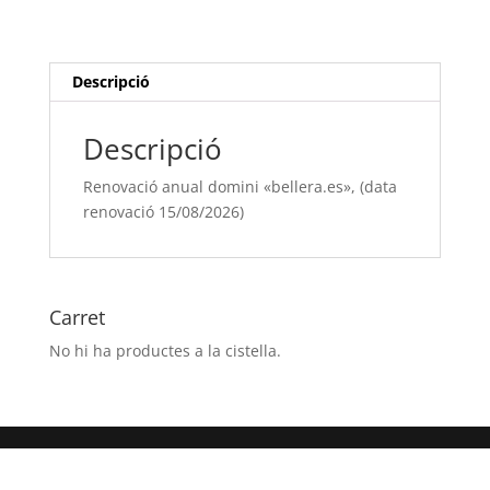
"bellera.es",
(data
renovació
15/08/[si
Descripció
type="year"])
Descripció
Renovació anual domini «bellera.es», (data
renovació 15/08/2026)
Carret
No hi ha productes a la cistella.