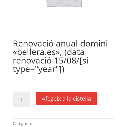
Renovació anual domini
«bellera.es», (data
renovació 15/08/[si
type="year"])
€
18,00
IVA no inclós
quantitat
Afegeix a la cistella
de
Renovació
anual
domini
Categoria:
Sense categoria