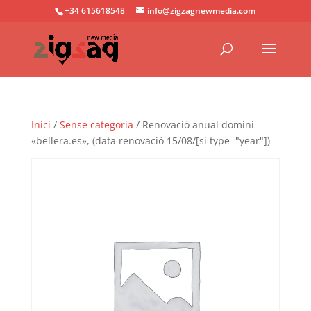
+34 615618548
info@zigzagnewmedia.com
Inici
/
Sense categoria
/ Renovació anual domini
«bellera.es», (data renovació 15/08/[si type="year"])