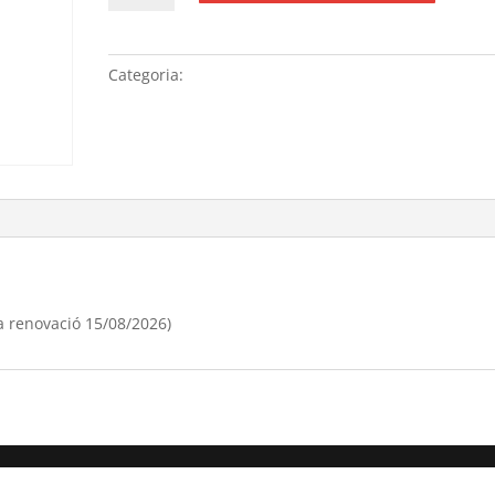
Renovació
anual
domini
Categoria:
Sense categoria
"bellera.es",
(data
renovació
15/08/[si
type="year"])
a renovació 15/08/2026)