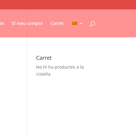
te
El meu compte
Carret
Carret
No hi ha productes a la
cistella.