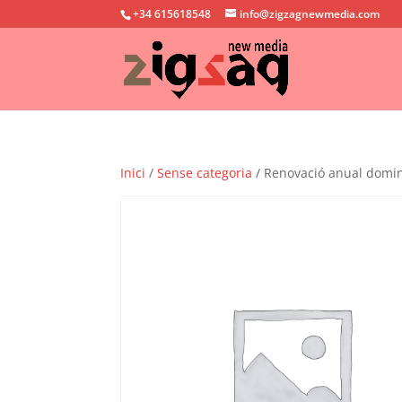
+34 615618548
info@zigzagnewmedia.com
Inici
/
Sense categoria
/ Renovació anual domini