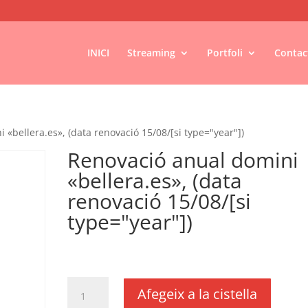
INICI
Streaming
Portfoli
Contac
 «bellera.es», (data renovació 15/08/[si type="year"])
Renovació anual domini
«bellera.es», (data
renovació 15/08/[si
type="year"])
€
18,00
IVA no inclós
quantitat
Afegeix a la cistella
de