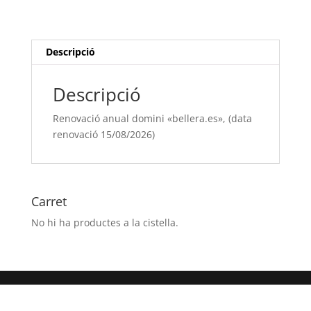
"bellera.es",
(data
renovació
15/08/[si
Descripció
type="year"])
Descripció
Renovació anual domini «bellera.es», (data
renovació 15/08/2026)
Carret
No hi ha productes a la cistella.