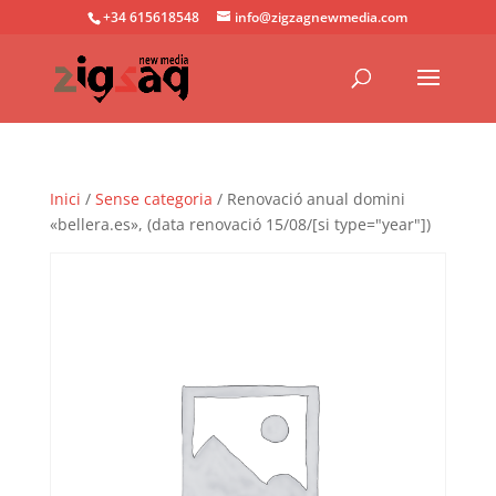
+34 615618548
info@zigzagnewmedia.com
Inici
/
Sense categoria
/ Renovació anual domini
«bellera.es», (data renovació 15/08/[si type="year"])