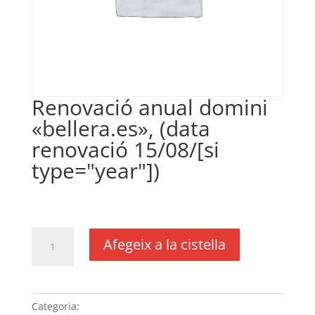
Renovació anual domini
«bellera.es», (data
renovació 15/08/[si
type="year"])
€
18,00
IVA no inclós
quantitat
Afegeix a la cistella
de
Renovació
anual
domini
Categoria:
Sense categoria