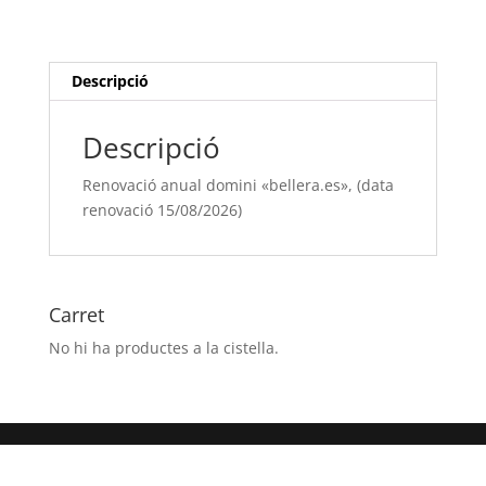
"bellera.es",
(data
renovació
15/08/[si
Descripció
type="year"])
Descripció
Renovació anual domini «bellera.es», (data
renovació 15/08/2026)
Carret
No hi ha productes a la cistella.