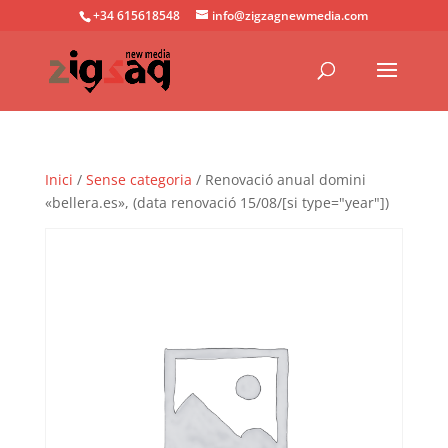
+34 615618548
info@zigzagnewmedia.com
Inici
/
Sense categoria
/ Renovació anual domini
«bellera.es», (data renovació 15/08/[si type="year"])