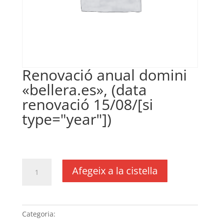
Renovació anual domini
«bellera.es», (data
renovació 15/08/[si
type="year"])
€
18,00
IVA no inclós
quantitat
Afegeix a la cistella
de
Renovació
anual
domini
Categoria:
Sense categoria