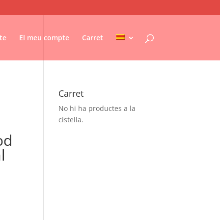
te
El meu compte
Carret
Carret
No hi ha productes a la
cistella.
od
l