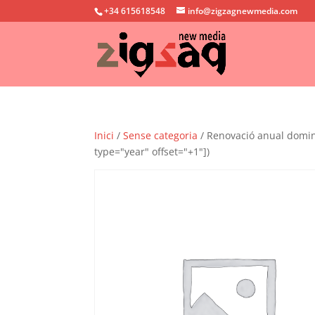
+34 615618548
info@zigzagnewmedia.com
Inici
/
Sense categoria
/ Renovació anual domini 
type="year" offset="+1"])