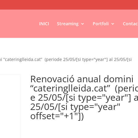
INICI
Streaming
Portfoli
Contac
“cateringlleida.cat” (periode 25/05/[si type="year"] al 25/05/[si
Renovació anual domini
“cateringlleida.cat” (peri
e 25/05/[si type="year"] a
25/05/[si type="year"
offset="+1"])
€
30,00
IVA no inclós