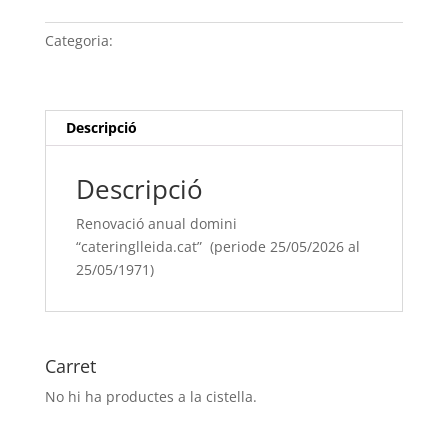
anual
domini
Categoria:
Sense categoria
“cateringlleida.cat” (periode
25/05/[si
type="year"]
al
Descripció
25/05/[si
type="year"
Descripció
offset="+1"])
Renovació anual domini
“cateringlleida.cat” (periode 25/05/2026 al
25/05/1971)
Carret
No hi ha productes a la cistella.