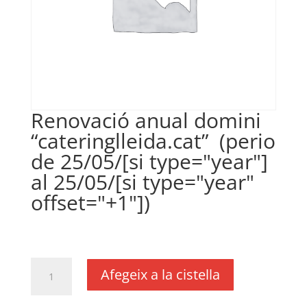
Renovació anual domini
“cateringlleida.cat” (perio
de 25/05/[si type="year"]
al 25/05/[si type="year"
offset="+1"])
€
30,00
IVA no inclós
quantitat
Afegeix a la cistella
de
Renovació