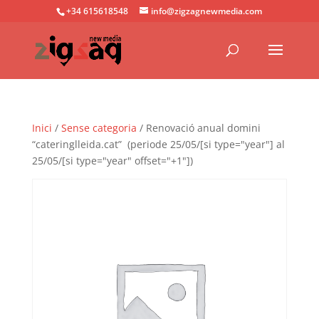
+34 615618548
info@zigzagnewmedia.com
Inici
/
Sense categoria
/ Renovació anual domini
“cateringlleida.cat” (periode 25/05/[si type="year"] al
25/05/[si type="year" offset="+1"])