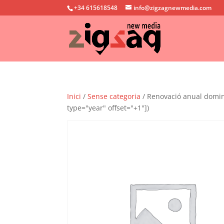
+34 615618548
info@zigzagnewmedia.com
Inici
/
Sense categoria
/ Renovació anual domini 
type="year" offset="+1"])