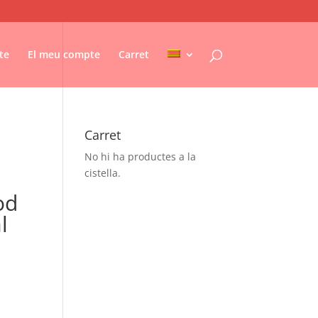
te
El meu compte
Carret
Carret
No hi ha productes a la
cistella.
od
l