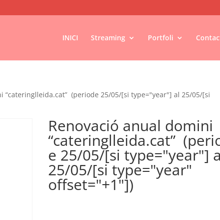
INICI
Streaming
Portfoli
Contac
“cateringlleida.cat” (periode 25/05/[si type="year"] al 25/05/[si
Renovació anual domini
“cateringlleida.cat” (peri
e 25/05/[si type="year"] a
25/05/[si type="year"
offset="+1"])
€
30,00
IVA no inclós