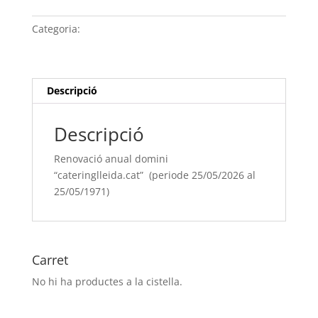
anual
domini
Categoria:
Sense categoria
“cateringlleida.cat” (periode
25/05/[si
type="year"]
al
Descripció
25/05/[si
type="year"
Descripció
offset="+1"])
Renovació anual domini
“cateringlleida.cat” (periode 25/05/2026 al
25/05/1971)
Carret
No hi ha productes a la cistella.