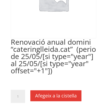
Renovació anual domini
“cateringlleida.cat” (perio
de 25/05/[si type="year"]
al 25/05/[si type="year"
offset="+1"])
€
30,00
IVA no inclós
quantitat
Afegeix a la cistella
de
Renovació