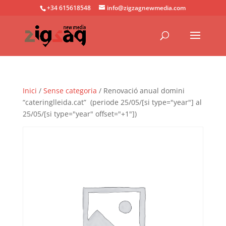
+34 615618548
info@zigzagnewmedia.com
Inici
/
Sense categoria
/ Renovació anual domini
“cateringlleida.cat” (periode 25/05/[si type="year"] al
25/05/[si type="year" offset="+1"])