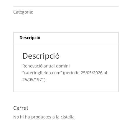
anual
domini
Categoria:
Sense categoria
“cateringlleida.com” (periode
25/05/[si
type="year"]
al
Descripció
25/05/[si
type="year"
Descripció
offset="+1"])
Renovació anual domini
“cateringlleida.com” (periode 25/05/2026 al
25/05/1971)
Carret
No hi ha productes a la cistella.