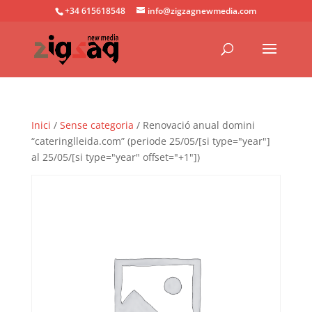
+34 615618548
info@zigzagnewmedia.com
Inici
/
Sense categoria
/ Renovació anual domini
“cateringlleida.com” (periode 25/05/[si type="year"]
al 25/05/[si type="year" offset="+1"])