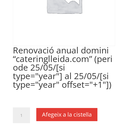
Renovació anual domini
“cateringlleida.com” (peri
ode 25/05/[si
type="year"] al 25/05/[si
type="year" offset="+1"])
€
18,00
IVA no inclós
quantitat
Afegeix a la cistella
de
Renovació