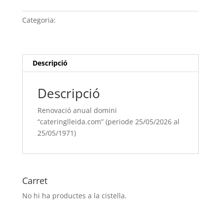
anual
domini
Categoria:
Sense categoria
“cateringlleida.com” (periode
25/05/[si
type="year"]
al
Descripció
25/05/[si
type="year"
Descripció
offset="+1"])
Renovació anual domini
“cateringlleida.com” (periode 25/05/2026 al
25/05/1971)
Carret
No hi ha productes a la cistella.