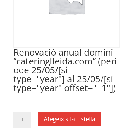
Renovació anual domini
“cateringlleida.com” (peri
ode 25/05/[si
type="year"] al 25/05/[si
type="year" offset="+1"])
€
18,00
IVA no inclós
quantitat
Afegeix a la cistella
de
Renovació