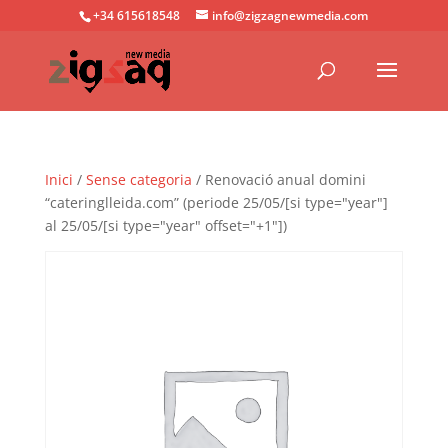
+34 615618548
info@zigzagnewmedia.com
Inici
/
Sense categoria
/ Renovació anual domini
“cateringlleida.com” (periode 25/05/[si type="year"]
al 25/05/[si type="year" offset="+1"])