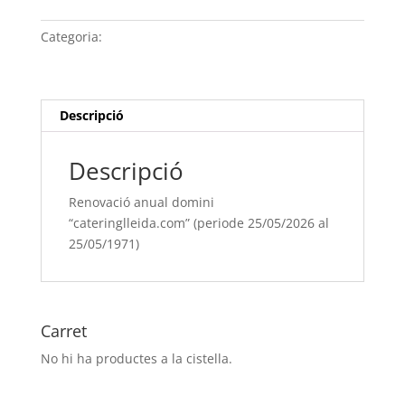
anual
domini
Categoria:
Sense categoria
“cateringlleida.com” (periode
25/05/[si
type="year"]
al
Descripció
25/05/[si
type="year"
Descripció
offset="+1"])
Renovació anual domini
“cateringlleida.com” (periode 25/05/2026 al
25/05/1971)
Carret
No hi ha productes a la cistella.