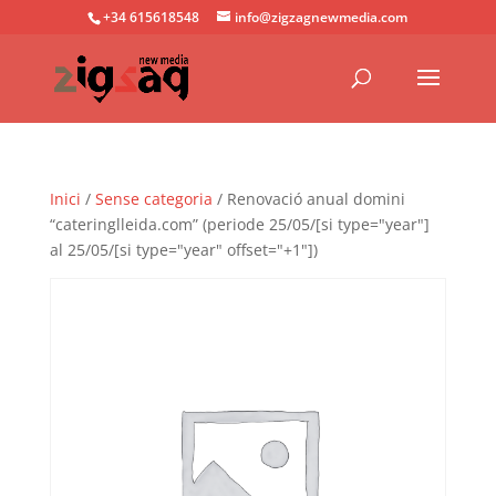
+34 615618548
info@zigzagnewmedia.com
Inici
/
Sense categoria
/ Renovació anual domini
“cateringlleida.com” (periode 25/05/[si type="year"]
al 25/05/[si type="year" offset="+1"])