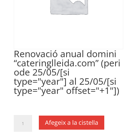
Renovació anual domini
“cateringlleida.com” (peri
ode 25/05/[si
type="year"] al 25/05/[si
type="year" offset="+1"])
€
18,00
IVA no inclós
quantitat
Afegeix a la cistella
de
Renovació