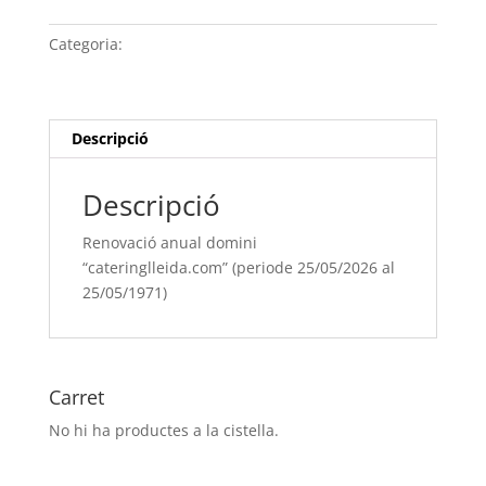
anual
domini
Categoria:
Sense categoria
“cateringlleida.com” (periode
25/05/[si
type="year"]
al
Descripció
25/05/[si
type="year"
Descripció
offset="+1"])
Renovació anual domini
“cateringlleida.com” (periode 25/05/2026 al
25/05/1971)
Carret
No hi ha productes a la cistella.