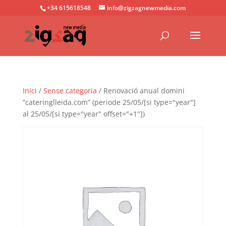
+34 615618548
info@zigzagnewmedia.com
Inici
/
Sense categoria
/ Renovació anual domini
“cateringlleida.com” (periode 25/05/[si type="year"]
al 25/05/[si type="year" offset="+1"])