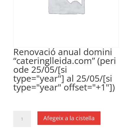
Renovació anual domini
“cateringlleida.com” (peri
ode 25/05/[si
type="year"] al 25/05/[si
type="year" offset="+1"])
€
18,00
IVA no inclós
quantitat
Afegeix a la cistella
de
Renovació