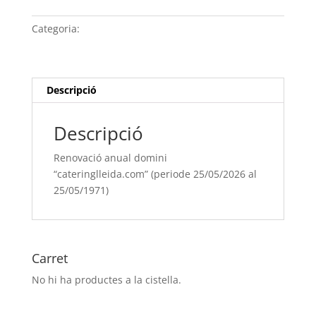
anual
domini
Categoria:
Sense categoria
“cateringlleida.com” (periode
25/05/[si
type="year"]
al
Descripció
25/05/[si
type="year"
Descripció
offset="+1"])
Renovació anual domini
“cateringlleida.com” (periode 25/05/2026 al
25/05/1971)
Carret
No hi ha productes a la cistella.