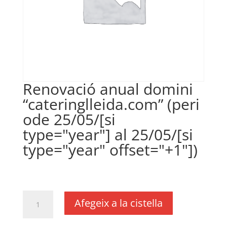
Renovació anual domini
“cateringlleida.com” (peri
ode 25/05/[si
type="year"] al 25/05/[si
type="year" offset="+1"])
€
18,00
IVA no inclós
quantitat
Afegeix a la cistella
de
Renovació