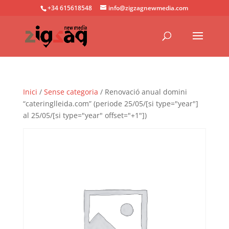
+34 615618548
info@zigzagnewmedia.com
Inici
/
Sense categoria
/ Renovació anual domini
“cateringlleida.com” (periode 25/05/[si type="year"]
al 25/05/[si type="year" offset="+1"])