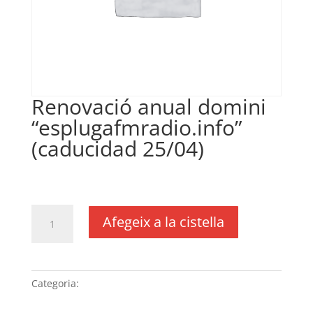
Renovació anual domini
“esplugafmradio.info”
(caducidad 25/04)
€
30,00
IVA no inclós
quantitat
Afegeix a la cistella
de
Renovació
anual
domini
Categoria:
Sense categoria
“esplugafmradio.info”
(caducidad