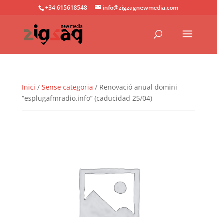
+34 615618548
info@zigzagnewmedia.com
Inici
/
Sense categoria
/ Renovació anual domini
“esplugafmradio.info” (caducidad 25/04)