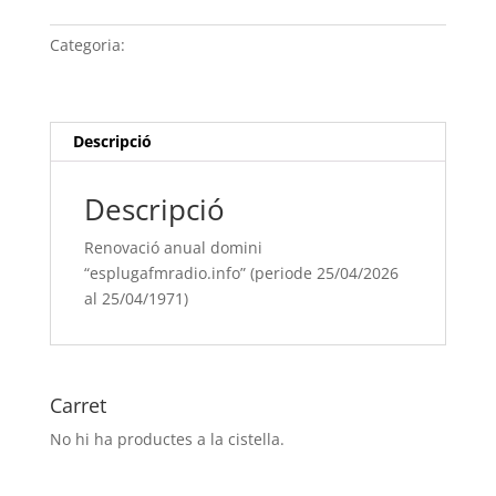
anual
domini
Categoria:
Sense categoria
“esplugafmradio.info” (periode
25/04/[si
type="year"]
al
Descripció
25/04/[si
type="year"
Descripció
offset="+1"])
Renovació anual domini
“esplugafmradio.info” (periode 25/04/2026
al 25/04/1971)
Carret
No hi ha productes a la cistella.