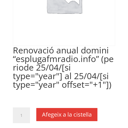
Renovació anual domini
“esplugafmradio.info” (pe
riode 25/04/[si
type="year"] al 25/04/[si
type="year" offset="+1"])
€
29,85
IVA no inclós
quantitat
Afegeix a la cistella
de
Renovació