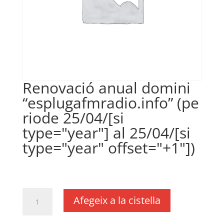
Renovació anual domini
“esplugafmradio.info” (pe
riode 25/04/[si
type="year"] al 25/04/[si
type="year" offset="+1"])
€
29,85
IVA no inclós
quantitat
Afegeix a la cistella
de
Renovació