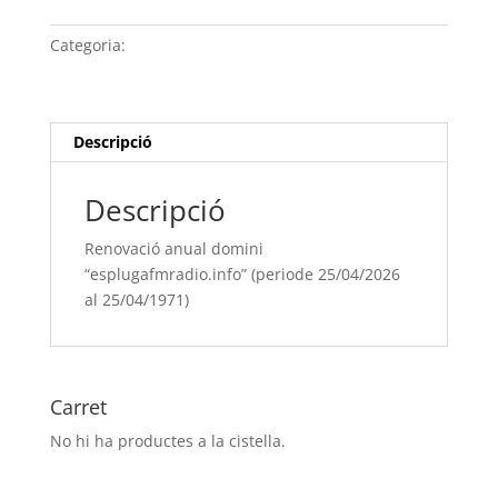
anual
domini
Categoria:
Sense categoria
“esplugafmradio.info” (periode
25/04/[si
type="year"]
al
Descripció
25/04/[si
type="year"
Descripció
offset="+1"])
Renovació anual domini
“esplugafmradio.info” (periode 25/04/2026
al 25/04/1971)
Carret
No hi ha productes a la cistella.