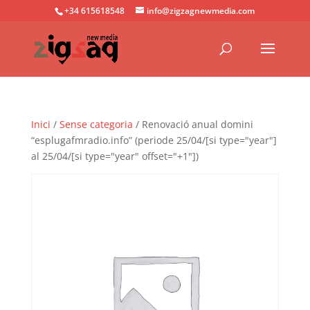
+34 615618548
info@zigzagnewmedia.com
Inici
/
Sense categoria
/ Renovació anual domini
“esplugafmradio.info” (periode 25/04/[si type="year"]
al 25/04/[si type="year" offset="+1"])