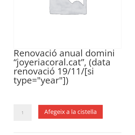
Renovació anual domini
“joyeriacoral.cat”, (data
renovació 19/11/[si
type="year"])
€
24,20
IVA no inclós
quantitat
Afegeix a la cistella
de
Renovació
anual