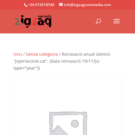
+34 615618548
info@zigzagnewmedia.com
Inici
/
Sense categoria
/ Renovació anual domini
“joyeriacoral.cat”, (data renovació 19/11/[si
type="year"])