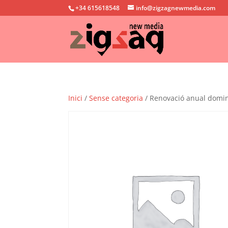
+34 615618548
info@zigzagnewmedia.com
Inici
/
Sense categoria
/ Renovació anual domini 