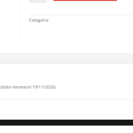
Renovació
anual
domini
Categoria:
Sense categoria
“joyeriacoral.cat”,
(data
renovació
19/11/[si
type="year"])
 (data renovació 19/11/2026)