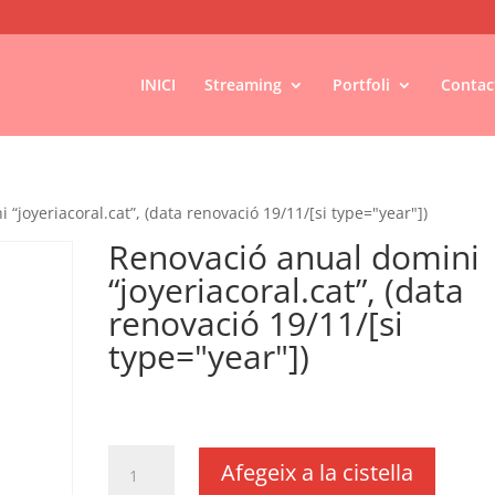
INICI
Streaming
Portfoli
Contac
“joyeriacoral.cat”, (data renovació 19/11/[si type="year"])
Renovació anual domini
“joyeriacoral.cat”, (data
renovació 19/11/[si
type="year"])
€
24,20
IVA no inclós
quantitat
Afegeix a la cistella
de