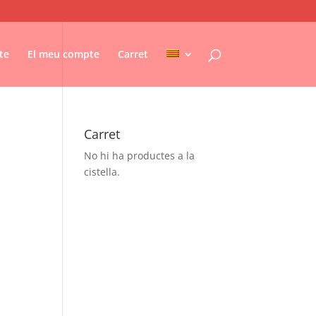
te
El meu compte
Carret
Carret
No hi ha productes a la
cistella.