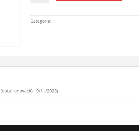
Renovació
anual
domini
Categoria:
Sense categoria
“joyeriacoral.cat”,
(data
renovació
19/11/[si
type="year"])
 (data renovació 19/11/2026)