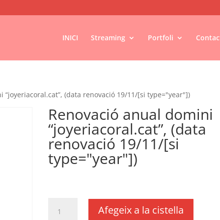
INICI
Streaming
Portfoli
Contac
“joyeriacoral.cat”, (data renovació 19/11/[si type="year"])
Renovació anual domini
“joyeriacoral.cat”, (data
renovació 19/11/[si
type="year"])
€
24,20
IVA no inclós
quantitat
Afegeix a la cistella
de