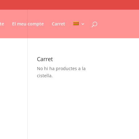
te
El meu compte
Carret
Carret
No hi ha productes a la
cistella.