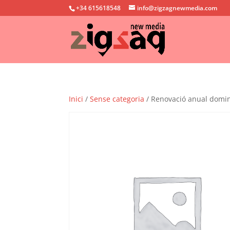
+34 615618548
info@zigzagnewmedia.com
Inici
/
Sense categoria
/ Renovació anual domini 