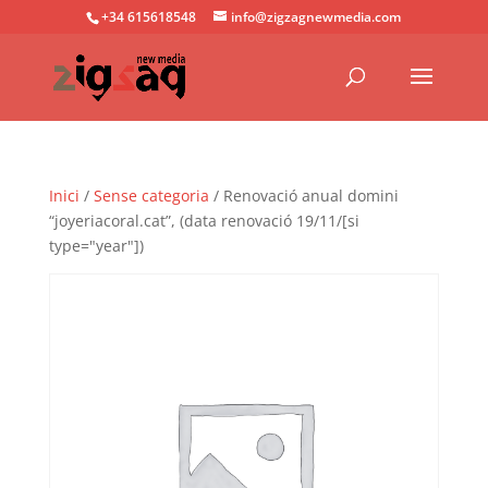
+34 615618548
info@zigzagnewmedia.com
Inici
/
Sense categoria
/ Renovació anual domini
“joyeriacoral.cat”, (data renovació 19/11/[si
type="year"])