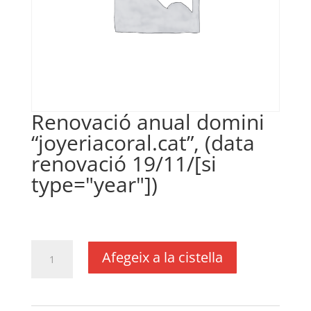
Renovació anual domini
“joyeriacoral.cat”, (data
renovació 19/11/[si
type="year"])
€
24,20
IVA no inclós
quantitat
Afegeix a la cistella
de
Renovació
anual