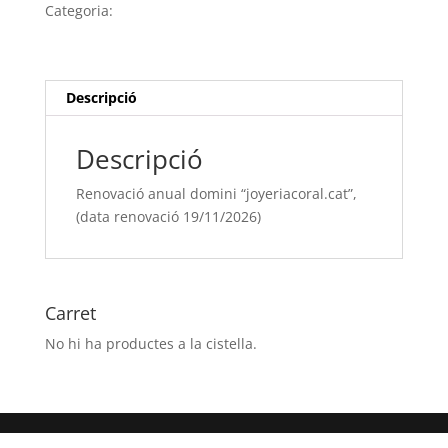
domini
Categoria:
Sense categoria
“joyeriacoral.cat”,
(data
renovació
19/11/[si
Descripció
type="year"])
Descripció
Renovació anual domini “joyeriacoral.cat”,
(data renovació 19/11/2026)
Carret
No hi ha productes a la cistella.