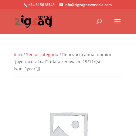
+34 615618548
info@zigzagnewmedia.com
Inici
/
Sense categoria
/ Renovació anual domini
“joyeriacoral.cat”, (data renovació 19/11/[si
type="year"])