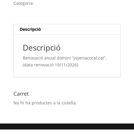
domini
Categoria:
Sense categoria
“joyeriacoral.cat”,
(data
renovació
19/11/[si
Descripció
type="year"])
Descripció
Renovació anual domini “joyeriacoral.cat”,
(data renovació 19/11/2026)
Carret
No hi ha productes a la cistella.