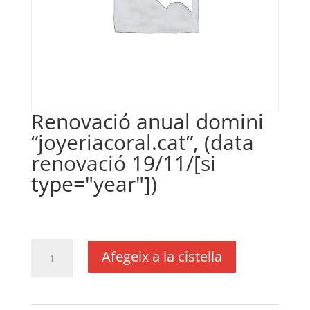
Renovació anual domini
“joyeriacoral.cat”, (data
renovació 19/11/[si
type="year"])
€
24,20
IVA no inclós
quantitat
Afegeix a la cistella
de
Renovació
anual