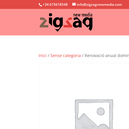
+34 615618548
info@zigzagnewmedia.com
Inici
/
Sense categoria
/ Renovació anual domini 