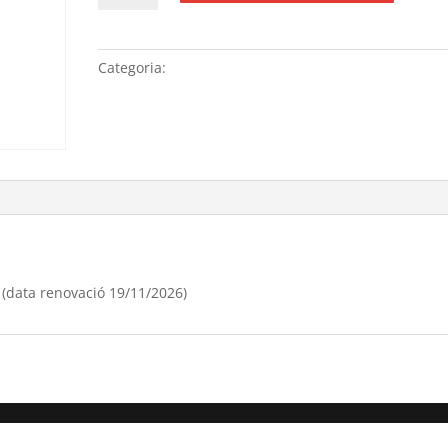
Renovació
anual
domini
Categoria:
Sense categoria
“joyeriacoral.cat”,
(data
renovació
19/11/[si
type="year"])
 (data renovació 19/11/2026)