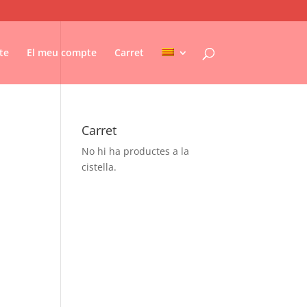
te
El meu compte
Carret
Carret
No hi ha productes a la
cistella.