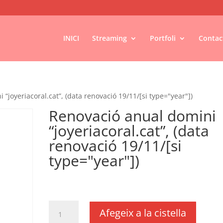
INICI
Streaming
Portfoli
Contac
“joyeriacoral.cat”, (data renovació 19/11/[si type="year"])
Renovació anual domini
“joyeriacoral.cat”, (data
renovació 19/11/[si
type="year"])
€
24,20
IVA no inclós
quantitat
Afegeix a la cistella
de