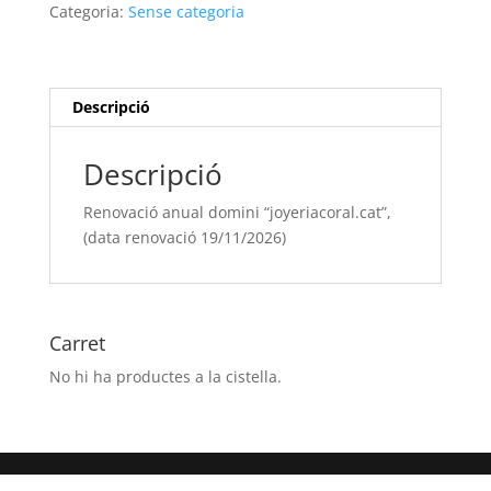
domini
Categoria:
Sense categoria
“joyeriacoral.cat”,
(data
renovació
19/11/[si
Descripció
type="year"])
Descripció
Renovació anual domini “joyeriacoral.cat”,
(data renovació 19/11/2026)
Carret
No hi ha productes a la cistella.