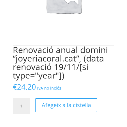
Renovació anual domini
“joyeriacoral.cat”, (data
renovació 19/11/[si
type="year"])
€
24,20
IVA no inclós
quantitat
Afegeix a la cistella
de
Renovació
anual