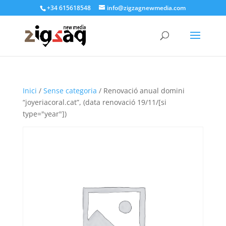
+34 615618548
info@zigzagnewmedia.com
Inici
/
Sense categoria
/ Renovació anual domini
“joyeriacoral.cat”, (data renovació 19/11/[si
type="year"])