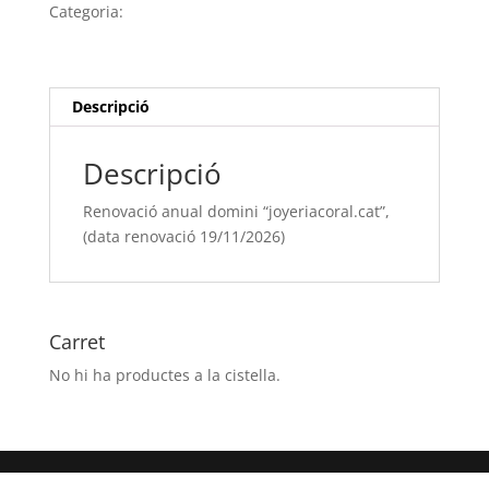
domini
Categoria:
Sense categoria
“joyeriacoral.cat”,
(data
renovació
19/11/[si
Descripció
type="year"])
Descripció
Renovació anual domini “joyeriacoral.cat”,
(data renovació 19/11/2026)
Carret
No hi ha productes a la cistella.