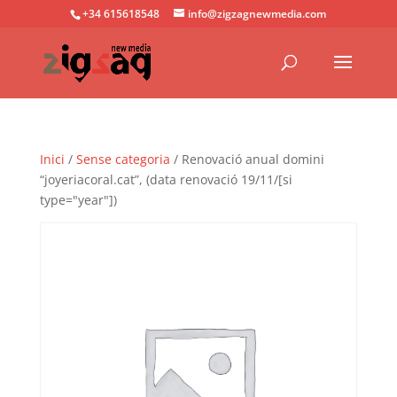
+34 615618548
info@zigzagnewmedia.com
Inici
/
Sense categoria
/ Renovació anual domini
“joyeriacoral.cat”, (data renovació 19/11/[si
type="year"])