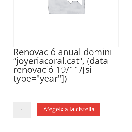
Renovació anual domini
“joyeriacoral.cat”, (data
renovació 19/11/[si
type="year"])
€
24,20
IVA no inclós
quantitat
Afegeix a la cistella
de
Renovació
anual