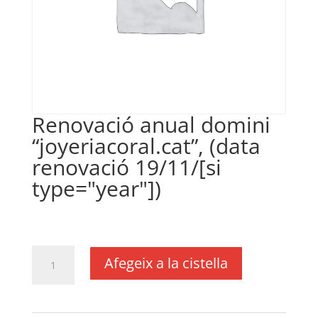
Renovació anual domini
“joyeriacoral.cat”, (data
renovació 19/11/[si
type="year"])
€
24,20
IVA no inclós
quantitat
Afegeix a la cistella
de
Renovació
anual