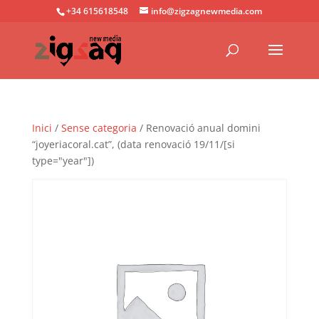
+34 615618548
info@zigzagnewmedia.com
Inici
/
Sense categoria
/ Renovació anual domini
“joyeriacoral.cat”, (data renovació 19/11/[si
type="year"])