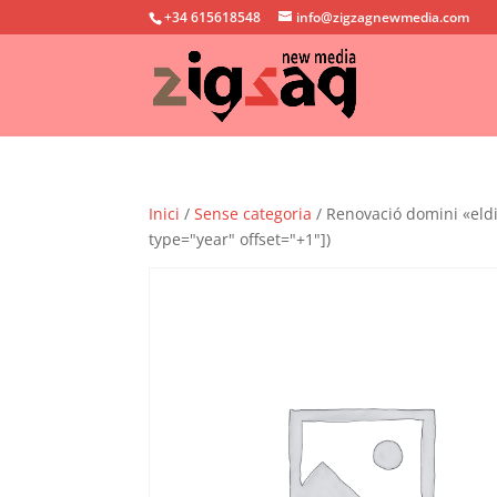
+34 615618548
info@zigzagnewmedia.com
Inici
/
Sense categoria
/ Renovació domini «eldi
type="year" offset="+1"])