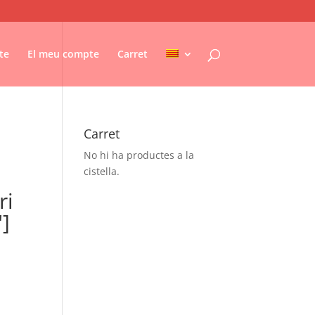
te
El meu compte
Carret
Carret
No hi ha productes a la
cistella.
ri
"]