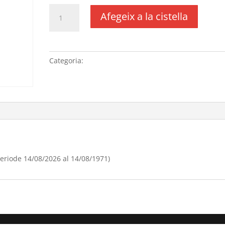
quantitat
Afegeix a la cistella
de
Renovació
domini
"eldiencatering.com" (periode
Categoria:
Sense categoria
14/08/[si
type="year"]
al
14/08/[si
type="year"
offset="+1"])
eriode 14/08/2026 al 14/08/1971)