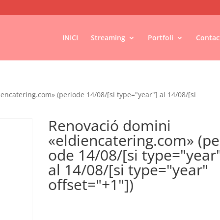
INICI
Streaming
Portfoli
Contac
encatering.com» (periode 14/08/[si type="year"] al 14/08/[si
Renovació domini
«eldiencatering.com» (pe
ode 14/08/[si type="year
al 14/08/[si type="year"
offset="+1"])
€
16,00
IVA no inclós