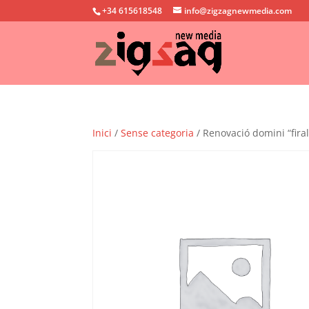
+34 615618548
info@zigzagnewmedia.com
Inici
/
Sense categoria
/ Renovació domini “fira