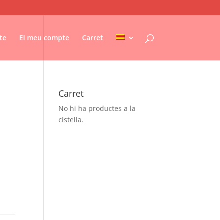
te
El meu compte
Carret
Carret
No hi ha productes a la
cistella.