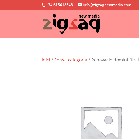
+34 615618548
info@zigzagnewmedia.com
Inici
/
Sense categoria
/ Renovació domini “fira