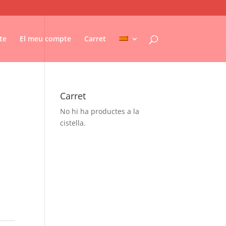
te
El meu compte
Carret
Carret
No hi ha productes a la
cistella.