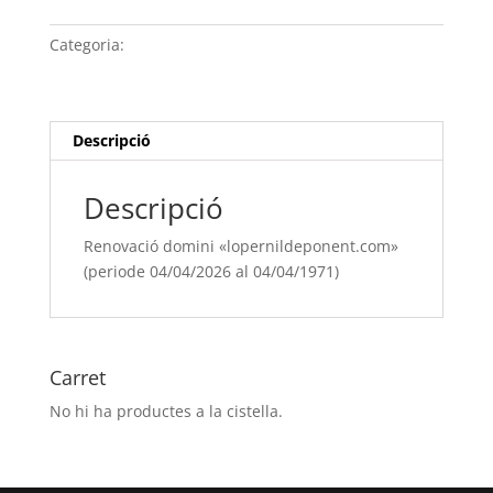
domini
"lopernildeponent.com"
Categoria:
Sense categoria
(periode
04/04/[si
type="year"]
al
Descripció
04/04/[si
type="year"
Descripció
offset="+1"])
Renovació domini «lopernildeponent.com»
(periode 04/04/2026 al 04/04/1971)
Carret
No hi ha productes a la cistella.