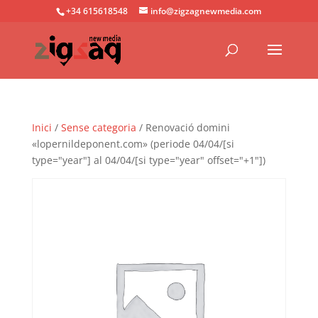
+34 615618548
info@zigzagnewmedia.com
Inici
/
Sense categoria
/ Renovació domini
«lopernildeponent.com» (periode 04/04/[si
type="year"] al 04/04/[si type="year" offset="+1"])