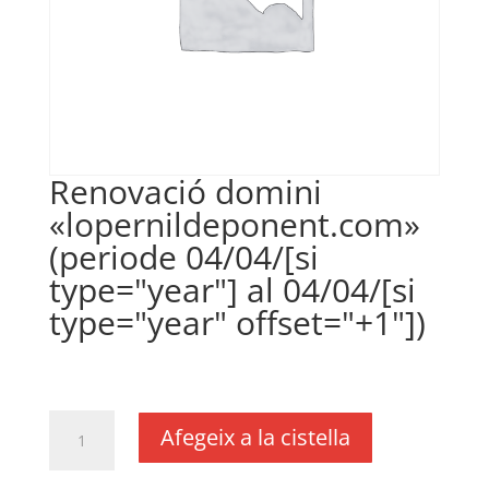
Renovació domini
«lopernildeponent.com»
(periode 04/04/[si
type="year"] al 04/04/[si
type="year" offset="+1"])
€
18,00
IVA no inclós
quantitat
Afegeix a la cistella
de
Renovació