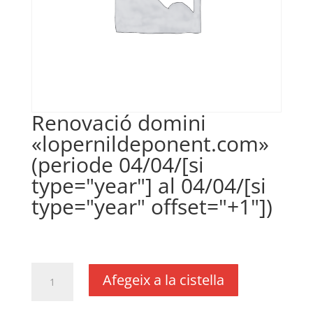
Renovació domini
«lopernildeponent.com»
(periode 04/04/[si
type="year"] al 04/04/[si
type="year" offset="+1"])
€
18,00
IVA no inclós
quantitat
Afegeix a la cistella
de
Renovació