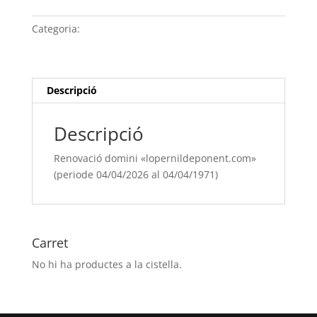
domini
"lopernildeponent.com"
Categoria:
Sense categoria
(periode
04/04/[si
type="year"]
al
Descripció
04/04/[si
type="year"
Descripció
offset="+1"])
Renovació domini «lopernildeponent.com»
(periode 04/04/2026 al 04/04/1971)
Carret
No hi ha productes a la cistella.