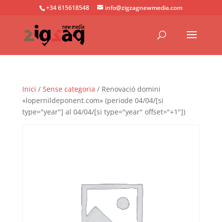
+34 615618548
info@zigzagnewmedia.com
Inici
/
Sense categoria
/ Renovació domini
«lopernildeponent.com» (periode 04/04/[si
type="year"] al 04/04/[si type="year" offset="+1"])