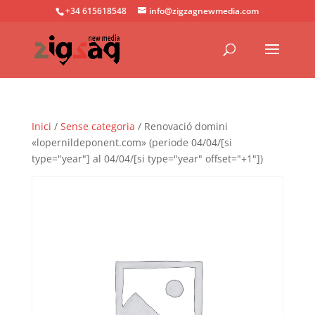
+34 615618548
info@zigzagnewmedia.com
Inici
/
Sense categoria
/ Renovació domini
«lopernildeponent.com» (periode 04/04/[si
type="year"] al 04/04/[si type="year" offset="+1"])