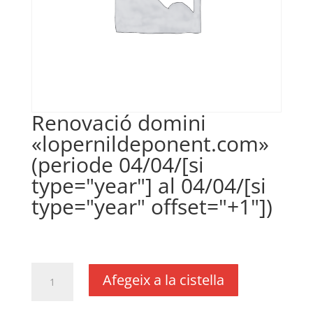
Renovació domini
«lopernildeponent.com»
(periode 04/04/[si
type="year"] al 04/04/[si
type="year" offset="+1"])
€
18,00
IVA no inclós
quantitat
Afegeix a la cistella
de
Renovació