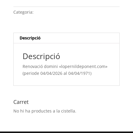
domini
"lopernildeponent.com"
Categoria:
Sense categoria
(periode
04/04/[si
type="year"]
al
Descripció
04/04/[si
type="year"
Descripció
offset="+1"])
Renovació domini «lopernildeponent.com»
(periode 04/04/2026 al 04/04/1971)
Carret
No hi ha productes a la cistella.