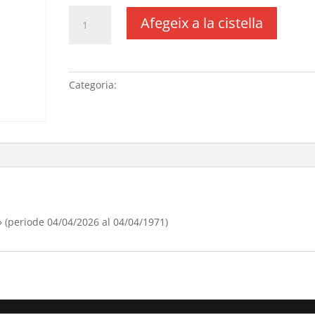
quantitat
Afegeix a la cistella
de
Renovació
domini
"lopernildeponent.com"
Categoria:
Sense categoria
(periode
04/04/[si
type="year"]
al
04/04/[si
type="year"
offset="+1"])
(periode 04/04/2026 al 04/04/1971)