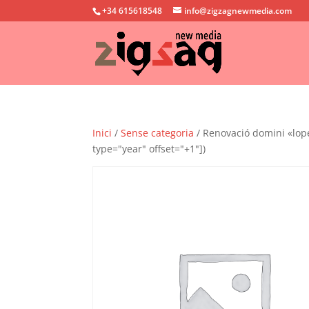
+34 615618548
info@zigzagnewmedia.com
Inici
/
Sense categoria
/ Renovació domini «lope
type="year" offset="+1"])