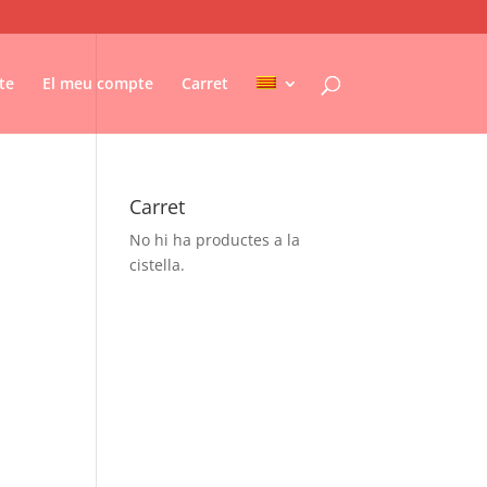
te
El meu compte
Carret
Carret
No hi ha productes a la
cistella.