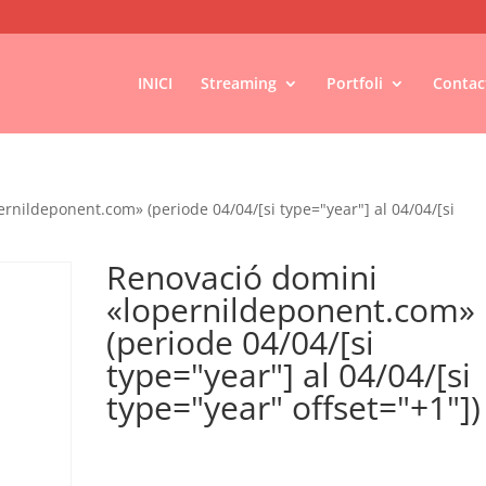
INICI
Streaming
Portfoli
Contac
rnildeponent.com» (periode 04/04/[si type="year"] al 04/04/[si
Renovació domini
«lopernildeponent.com»
(periode 04/04/[si
type="year"] al 04/04/[si
type="year" offset="+1"])
€
18,00
IVA no inclós