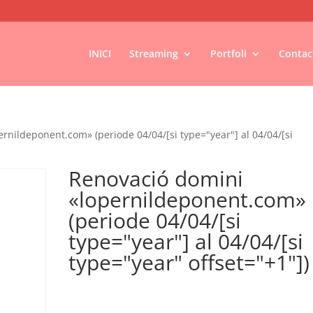
INICI
Streaming
Portfoli
Contac
rnildeponent.com» (periode 04/04/[si type="year"] al 04/04/[si
Renovació domini
«lopernildeponent.com»
(periode 04/04/[si
type="year"] al 04/04/[si
type="year" offset="+1"])
€
18,00
IVA no inclós