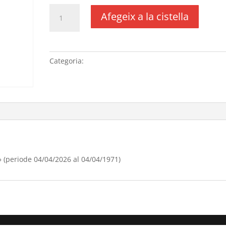
quantitat
Afegeix a la cistella
de
Renovació
domini
"lopernildeponent.com"
Categoria:
Sense categoria
(periode
04/04/[si
type="year"]
al
04/04/[si
type="year"
offset="+1"])
(periode 04/04/2026 al 04/04/1971)