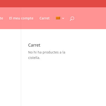
te
El meu compte
Carret
Carret
No hi ha productes a la
cistella.