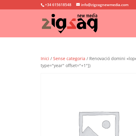
+34 615618548
info@zigzagnewmedia.com
Inici
/
Sense categoria
/ Renovació domini «lope
type="year" offset="+1"])