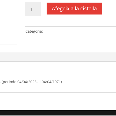
quantitat
Afegeix a la cistella
de
Renovació
domini
"lopernildeponent.com"
Categoria:
Sense categoria
(periode
04/04/[si
type="year"]
al
04/04/[si
type="year"
offset="+1"])
(periode 04/04/2026 al 04/04/1971)