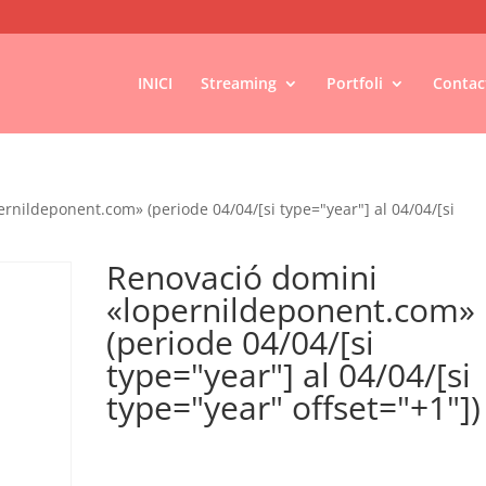
INICI
Streaming
Portfoli
Contac
rnildeponent.com» (periode 04/04/[si type="year"] al 04/04/[si
Renovació domini
«lopernildeponent.com»
(periode 04/04/[si
type="year"] al 04/04/[si
type="year" offset="+1"])
€
18,00
IVA no inclós