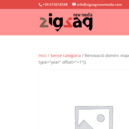
+34 615618548
info@zigzagnewmedia.com
Inici
/
Sense categoria
/ Renovació domini «lope
type="year" offset="+1"])