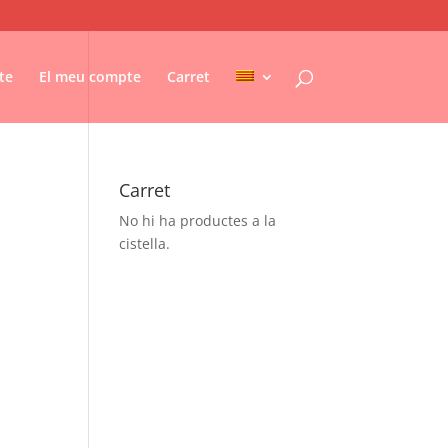
te
El meu compte
Carret
Carret
No hi ha productes a la
cistella.